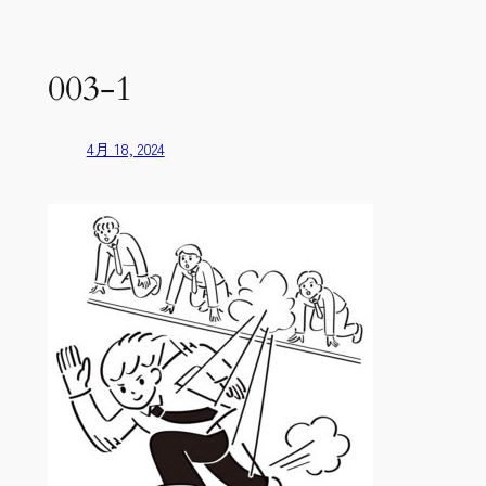
内
容
を
003-1
ス
キ
ッ
4月 18, 2024
プ