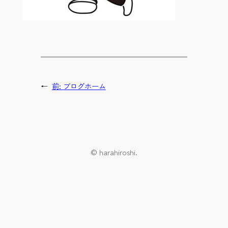
←
前:
ブログホーム
© harahiroshi.